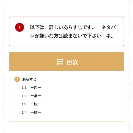
以下は、詳しいあらすじです。 ネタバ
レが嫌いな方は読まないで下さい ネ。
目次
1
あらすじ
1.1
ー起ー
1.2
ー承ー
1.3
ー転ー
1.4
ー結ー