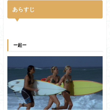
あらすじ
ー起ー