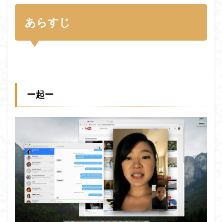
あらすじ
ー起ー