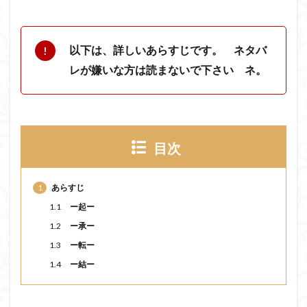
以下は、詳しいあらすじです。 ネタバ
レが嫌いな方は読まないで下さい ネ。
目次
1
あらすじ
1.1
ー起ー
1.2
ー承ー
1.3
ー転ー
1.4
ー結ー