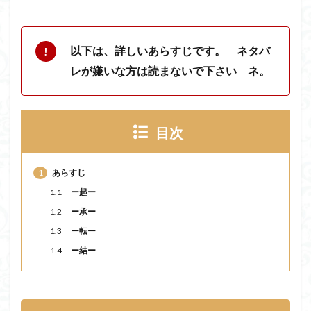
以下は、詳しいあらすじです。 ネタバ
レが嫌いな方は読まないで下さい ネ。
目次
1
あらすじ
1.1
ー起ー
1.2
ー承ー
1.3
ー転ー
1.4
ー結ー