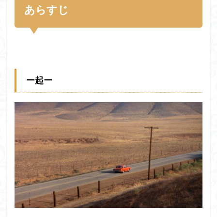
あらすじ
ー起ー