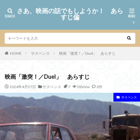
さあ、映画の話でもしようか！ あら
すじ偏
HOME
サスペンス
映画「激突！／Duel」 あらすじ
映画「激突！／Duel」 あらすじ
2024年4月27日
サスペンス
7
28View
0件
サスペンス