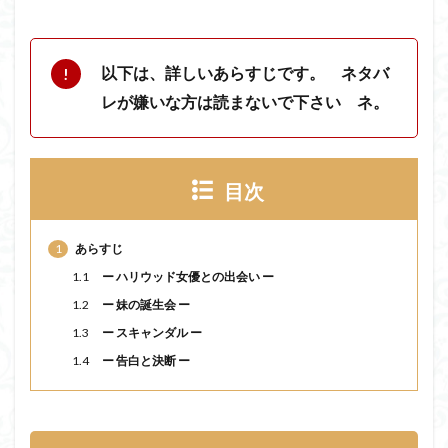
以下は、詳しいあらすじです。 ネタバ
レが嫌いな方は読まないで下さい ネ。
目次
1
あらすじ
1.1
ー ハリウッド女優との出会い ー
1.2
ー 妹の誕生会 ー
1.3
ー スキャンダル ー
1.4
ー 告白と決断 ー