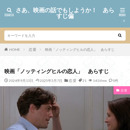
さあ、映画の話でもしようか！ あら
すじ偏
HOME
恋 愛
映画「ノッティングヒルの恋人」 あらすじ
映画「ノッティングヒルの恋人」 あらすじ
2024年9月13日
2025年5月7日
恋 愛
21
141View
0件
恋 愛